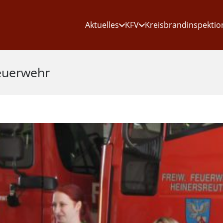
Aktuelles
KFV
Kreisbrandinspektio
euerwehr