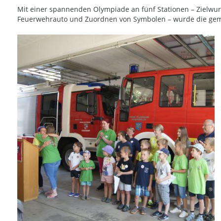
Mit einer spannenden Olympiade an fünf Stationen – Zielwur
Feuerwehrauto und Zuordnen von Symbolen – wurde die gemei