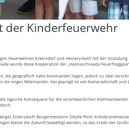
 der Kinderfeuerwehr
illigen Feuerwehren Eckersdorf und Heinersreuth mit der Gründung
ade wurde diese Kooperation der „Hannaschraada Feuerfreggala“ 
en, die geografisch nahe beieinander liegen, jedoch zu zwei versc
gen ein enges Miteinander, das geprägt ist von Kameradschaft un
it die logische Konsequenz für die verantwortlichen Kommandant
ötsch.
Weigel, Eckersdorfs Bürgermeisterin Sibylle Pichl, Kreisbrandmei
en könne die Zukunft bewältigt werden, so das Credo der Grußr