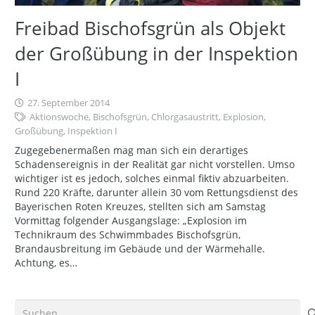
Freibad Bischofsgrün als Objekt
der Großübung in der Inspektion
I
27. September 2014
Aktionswoche
,
Bischofsgrün
,
Chlorgasaustritt
,
Explosion
,
Großübung
,
Inspektion I
Zugegebenermaßen mag man sich ein derartiges
Schadensereignis in der Realität gar nicht vorstellen. Umso
wichtiger ist es jedoch, solches einmal fiktiv abzuarbeiten.
Rund 220 Kräfte, darunter allein 30 vom Rettungsdienst des
Bayerischen Roten Kreuzes, stellten sich am Samstag
Vormittag folgender Ausgangslage: „Explosion im
Technikraum des Schwimmbades Bischofsgrün,
Brandausbreitung im Gebäude und der Wärmehalle.
Achtung, es…
Suchen