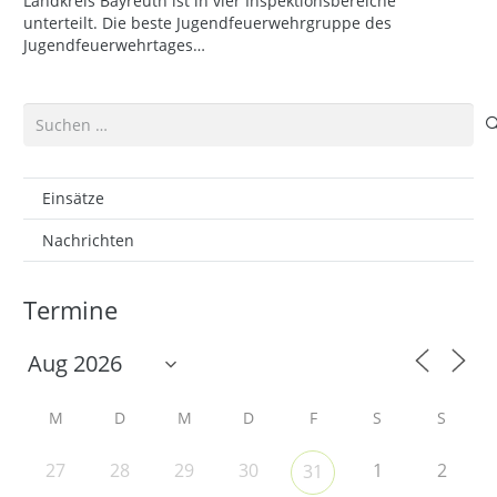
Landkreis Bayreuth ist in vier Inspektionsbereiche
unterteilt. Die beste Jugendfeuerwehrgruppe des
Jugendfeuerwehrtages…
Suchen
nach:
Einsätze
Nachrichten
Termine
M
D
M
D
F
S
S
27
28
29
30
1
2
31