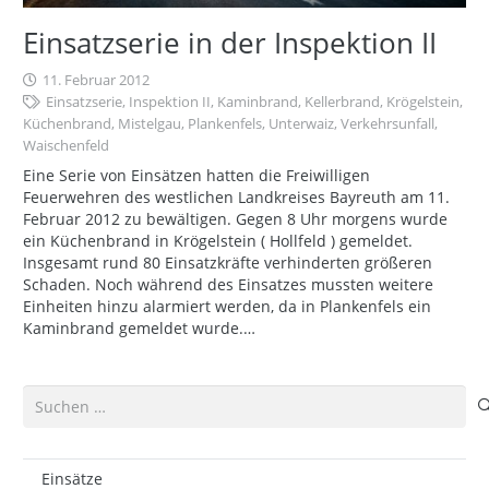
Einsatzserie in der Inspektion II
11. Februar 2012
Einsatzserie
,
Inspektion II
,
Kaminbrand
,
Kellerbrand
,
Krögelstein
,
Küchenbrand
,
Mistelgau
,
Plankenfels
,
Unterwaiz
,
Verkehrsunfall
,
Waischenfeld
Eine Serie von Einsätzen hatten die Freiwilligen
Feuerwehren des westlichen Landkreises Bayreuth am 11.
Februar 2012 zu bewältigen. Gegen 8 Uhr morgens wurde
ein Küchenbrand in Krögelstein ( Hollfeld ) gemeldet.
Insgesamt rund 80 Einsatzkräfte verhinderten größeren
Schaden. Noch während des Einsatzes mussten weitere
Einheiten hinzu alarmiert werden, da in Plankenfels ein
Kaminbrand gemeldet wurde.…
Suchen
nach:
Einsätze