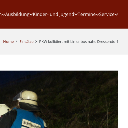
n
Ausbildung
Kinder- und Jugend
Termine
Service
Home
Einsätze
PKW kollidiert mit Linienbus nahe Dressendorf