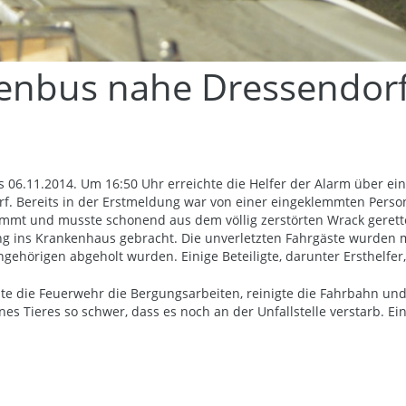
nienbus nahe Dressendor
s 06.11.2014. Um 16:50 Uhr erreichte die Helfer der Alarm über e
rf. Bereits in der Erstmeldung war von einer eingeklemmten Person
lemmt und musste schonend aus dem völlig zerstörten Wrack geret
ung ins Krankenhaus gebracht. Die unverletzten Fahrgäste wurde
gehörigen abgeholt wurden. Einige Beteiligte, darunter Ersthelfer
te die Feuerwehr die Bergungsarbeiten, reinigte die Fahrbahn un
es Tieres so schwer, dass es noch an der Unfallstelle verstarb. E