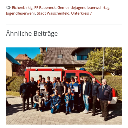
Eichenbirkig
,
FF Rabeneck
,
Gemeindejugendfeuerwehrtag
,
Jugendfeuerwehr
,
Stadt Waischenfeld
,
Unterkreis 7
Ähnliche Beiträge