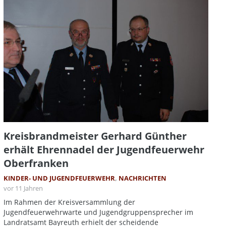
Kreisbrandmeister Gerhard Günther
erhält Ehrennadel der Jugendfeuerwehr
Oberfranken
KINDER- UND JUGENDFEUERWEHR
,
NACHRICHTEN
vor 11 Jahren
Im Rahmen der Kreisversammlung der
Jugendfeuerwehrwarte und Jugendgruppensprecher im
Landratsamt Bayreuth erhielt der scheidende