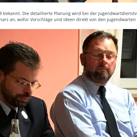
8 bekannt. Die detaillierte Planung wird bei der Jugendwartdiens
nars an, wofür Vorschläge und Ideen direkt von den Jugendwarte