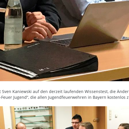
Sven Kaniewski auf den derzeit laufenden Wissenstest, die Änder
-Feuer Jugend“, die allen Jugendfeuerwehren in Bayern kostenlos zu