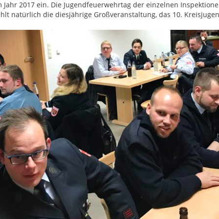
 im Jahr 2017 ein. Die Jugendfeuerwehrtag der einzelnen Inspekti
hlt natürlich die diesjährige Großveranstaltung, das 10. Kreisjuge