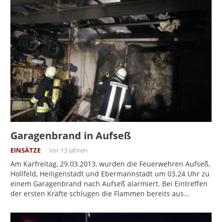
Garagenbrand in Aufseß
EINSÄTZE
vor 13 Jahren
Am Karfreitag, 29.03.2013, wurden die Feuerwehren Aufseß,
Hollfeld, Heiligenstadt und Ebermannstadt um 03.24 Uhr zu
einem Garagenbrand nach Aufseß alarmiert. Bei Eintreffen
der ersten Kräfte schlugen die Flammen bereits aus…