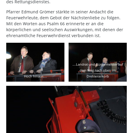
des Rettungsdienstes.
Pfarrer Edmund Grömer stärkte in seiner Andacht die
Feuerwehrleute, dem Gebot der Nächstenliebe zu folgen.
Mit den Worten aus Psalm 66 erinnerte er an die
körperlichen und seelischen Auswirkungen, mit denen der
ehrenamtliche Feuerwehrdienst verbunden ist.
….Landrat und Bürgermeister auf
dem Weg nach oben im
Hoch hinaus….
Drehleiterkorb