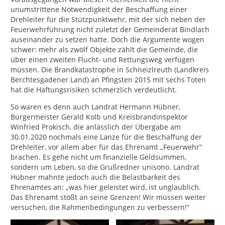
unumstrittene Notwendigkeit der Beschaffung einer
Drehleiter für die Stützpunktwehr, mit der sich neben der
Feuerwehrführung nicht zuletzt der Gemeinderat Bindlach
auseinander zu setzen hatte. Doch die Argumente wogen
schwer: mehr als zwölf Objekte zählt die Gemeinde, die
über einen zweiten Flucht- und Rettungsweg verfügen
müssen. Die Brandkatastrophe in Schneizlreuth (Landkreis
Berchtesgadener Land) an Pfingsten 2015 mit sechs Toten
hat die Haftungsrisiken schmerzlich verdeutlicht.
So waren es denn auch Landrat Hermann Hübner,
Bürgermeister Gerald Kolb und Kreisbrandinspektor
Winfried Prokisch, die anlässlich der Übergabe am
30.01.2020 nochmals eine Lanze für die Beschaffung der
Drehleiter, vor allem aber für das Ehrenamt „Feuerwehr“
brachen. Es gehe nicht um finanzielle Geldsummen,
sondern um Leben, so die Grußredner unisono. Landrat
Hübner mahnte jedoch auch die Belastbarkeit des
Ehrenamtes an: „was hier geleistet wird, ist unglaublich.
Das Ehrenamt stößt an seine Grenzen! Wir müssen weiter
versuchen, die Rahmenbedingungen zu verbessern!“