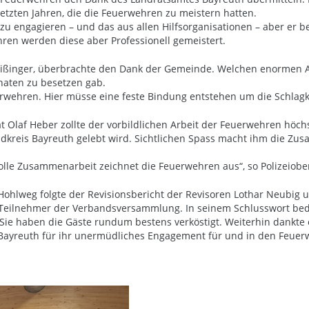
etzten Jahren, die die Feuerwehren zu meistern hatten.
t zu engagieren – und das aus allen Hilfsorganisationen – aber er 
ren werden diese aber Professionell gemeistert.
reißinger, überbrachte den Dank der Gemeinde. Welchen enormen 
naten zu besetzen gab.
uerwehren. Hier müsse eine feste Bindung entstehen um die Schlagk
at Olaf Heber zollte der vorbildlichen Arbeit der Feuerwehren höchs
ndkreis Bayreuth gelebt wird. Sichtlichen Spass macht ihm die Zu
le Zusammenarbeit zeichnet die Feuerwehren aus“, so Polizeiober
ohlweg folgte der Revisionsbericht der Revisoren Lothar Neubig 
 Teilnehmer der Verbandsversammlung. In seinem Schlusswort bed
ie haben die Gäste rundum bestens verköstigt. Weiterhin dankte e
yreuth für ihr unermüdliches Engagement für und in den Feuer