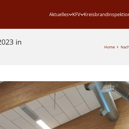
Aktuelles
KFV
Kreisbrandinspektio
023 in
Home
Nach