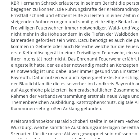
KBR Hermann Schreck erläuterte in seinem Bericht die perso
begegnen zu können. Die Führungskräfte der Kreisbrandinsp
Ernstfall schnell und effizient Hilfe zu leisten in einer Zei
steigenden Anforderungen und somit gleichzeitige Bedarf an 
Freiwilligen Feuerwehren immer notwendiger. Wald- und Veg
nicht mehr in die Höhe sondern in die Tiefen der Waldböden
kameraden gefordert sein wird. Dazu benötigt es auch die p
kommen in Gebiete oder auch Bereiche welche für die Feuer
erste Kettenlöschgerät in einer Freiwilligen Feuerwehr, ein s
ihrer Intensität noch nicht. Das Ehrenamt Feuerwehr erfährt
eingestellt hatte, der es aber notwendig macht an Konzepten
es notwendig ist und dabei aber immer gesund von Einsätzen 
Bayreuth. Dafür nutzen wir auch Synergieeffekte. Eine schla
der Blaulichtfamilie die es so vorher im Landkreis Bayreuth
auf Augenhöhe platzierten, kameradschaftlichen Zusammenar
Rahmen der Verbandsversammlung erstmals neue Wege und hat
Themenbereichen Ausbildung, Katstrophenschutz, digitale Al
Kommunen sehr großen Anklang gefunden.
Kreisbrandinspektor Harald Schöberl stellte in seinem Fachv
Würzburg, welche sämtliche Ausbildungsunterlagen bereithäl
Szenarien für die unsere Aktiven gewappnet sein müssen so S