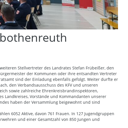
ybothenreuth
teren Stellvertreter des Landrates Stefan Frübeißer, den
Bürgermeister der Kommunen oder ihre entsandten Vertreter
tsamt sind der Einladung ebenfalls gefolgt. Weiter durfte er
mbach, den Verbandsausschuss des KFV und unseren
ich sowie zahlreiche Ehrenkreisbrandinspektoren,
 des Landkreises, Vorstände und Kommandanten unserer
bandes haben der Versammlung beigewohnt und sind
hlen 6052 Aktive, davon 761 Frauen. In 127 Jugendgruppen
uerwehren und einer Gesamtzahl von 850 Jungen und