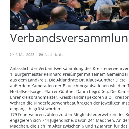
Verbandsversammlung
4. Mai 2023
Nachrichten
Anlässlich der Verbandsversammlung des Kreisfeuerwehrverb
1. Bürgermeister Reinhard Preißinger mit seinem Gemeinder
aus dem Landkreis. Die Altlandräte Dr. Klaus-Günther Dietel
außerdem Kameraden der Blaulichtorganisationen wie dem T
Notfallseelsorger Pfarrer Günther Daum begrüßen. Die Kame
Ehrenkreisbrandmeister, Kreisbrandinspektoren a.D., Kreis
Wehren die Kinderfeuerwehrbeauftragten der jeweiligen In
eingangs begrüßt worden.
179 Feuerwehren zählen zu den Mitgliedsfeuerwehren des Kr
engagieren sich 744 Jugendliche, davon 244 Mädchen. An de
Mädchen, die sich im Alter zwischen 6 und 12 Jahren für das