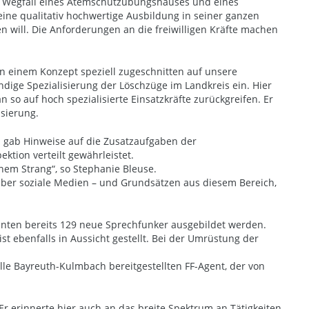
en Wegfall eines Atemschutzübungshauses und eines
ine qualitativ hochwertige Ausbildung in seiner ganzen
n will. Die Anforderungen an die freiwilligen Kräfte machen
n einem Konzept speziell zugeschnitten auf unsere
ige Spezialisierung der Löschzüge im Landkreis ein. Hier
so auf hoch spezialisierte Einsatzkräfte zurückgreifen. Er
isierung.
d gab Hinweise auf die Zusatzaufgaben der
tion verteilt gewährleistet.
nem Strang“, so Stephanie Bleuse.
 über soziale Medien – und Grundsätzen aus diesem Bereich,
nnten bereits 129 neue Sprechfunker ausgebildet werden.
st ebenfalls in Aussicht gestellt. Bei der Umrüstung der
lle Bayreuth-Kulmbach bereitgestellten FF-Agent, der von
r erinnerte hier auch an das breite Spektrum an Tätigkeiten