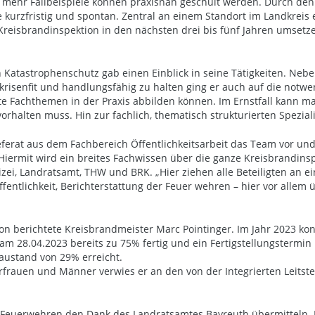
n, mehr Fallbeispiele können praxisnah geschult werden. Durch d
urzfristig und spontan. Zentral an einem Standort im Landkreis e
 Kreisbrandinspektion in den nächsten drei bis fünf Jahren umsetze
Katastrophenschutz gab einen Einblick in seine Tätigkeiten. Nebe
senfit und handlungsfähig zu halten ging er auch auf die notwend
 Fachthemen in der Praxis abbilden können. Im Ernstfall kann man 
rhalten muss. Hin zur fachlich, thematisch strukturierten Spezial
eferat aus dem Fachbereich Öffentlichkeitsarbeit das Team vor un
ermit wird ein breites Fachwissen über die ganze Kreisbrandinspek
ei, Landratsamt, THW und BRK. „Hier ziehen alle Beteiligten an ei
fentlichkeit, Berichterstattung der Feuer wehren – hier vor allem
n berichtete Kreisbrandmeister Marc Pointinger. Im Jahr 2023 ko
m 28.04.2023 bereits zu 75% fertig und ein Fertigstellungstermin i
austand von 29% erreicht.
rfrauen und Männer verwies er an den von der Integrierten Leitste
n Feuerwehren den Dank des Landratsamtes Bayreuth übermitteln. E