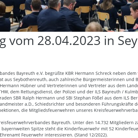
 vom 28.04.2023 in Se
andes Bayreuth e.V. begrüßte KBR Hermann Schreck neben dem wei
at aus Seybothenreuth, auch zahlreiche Bürgermeisterinnen und 
, Hermann Hübner und Vertreterinnen und Vertreter aus dem Landra
HW, dem Rettungsdienst, der Polizei und der ILS Bayreuth / Kul
raden SBR Ralph Hermann und SBI Stephan Fößel aus dem ILS Bere
brandmeister a.D., Schiedsrichter und besonderen Führungskräfte
spektionen, die Mitgliedsfeuerwehren unseres Kreisfeuerwehrver
eisfeuerwehrverbandes Bayreuth. Unter den 14.732 Mitgliedern zä
r bayernweiten Spitze steht die Kinderfeuerwehr mit 52 Kinderfe
 Ehrenamt Feuerwehr interessieren. (Stand 12/2022).