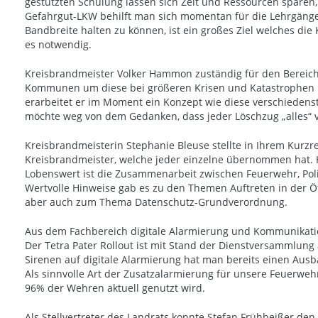
gestützten Schulung lassen sich Zeit und Ressourcen spare
Gefahrgut-LKW behilft man sich momentan für die Lehrgänge k
Bandbreite halten zu können, ist ein großes Ziel welches die
es notwendig.
Kreisbrandmeister Volker Hammon zuständig für den Bereich 
Kommunen um diese bei größeren Krisen und Katastrophen kri
erarbeitet er im Moment ein Konzept wie diese verschiedenste
möchte weg von dem Gedanken, dass jeder Löschzug „alles“ vo
Kreisbrandmeisterin Stephanie Bleuse stellte in Ihrem Kurzr
Kreisbrandmeister, welche jeder einzelne übernommen hat. Hi
Lobenswert ist die Zusammenarbeit zwischen Feuerwehr, Poliz
Wertvolle Hinweise gab es zu den Themen Auftreten in der Öf
aber auch zum Thema Datenschutz-Grundverordnung.
Aus dem Fachbereich digitale Alarmierung und Kommunikatio
Der Tetra Pater Rollout ist mit Stand der Dienstversammlung a
Sirenen auf digitale Alarmierung hat man bereits einen Ausb
Als sinnvolle Art der Zusatzalarmierung für unsere Feuerweh
96% der Wehren aktuell genutzt wird.
Als Stellvertreter des Landrats konnte Stefan Frühbeißer de