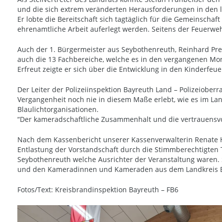
und die sich extrem veränderten Herausforderungen in den l
Er lobte die Bereitschaft sich tagtäglich für die Gemeinschaf
ehrenamtliche Arbeit auferlegt werden. Seitens der Feuerweh
Auch der 1. Bürgermeister aus Seybothenreuth, Reinhard P
auch die 13 Fachbereiche, welche es in den vergangenen Mo
Erfreut zeigte er sich über die Entwicklung in den Kinderfe
Der Leiter der Polizeiinspektion Bayreuth Land – Polizeioberr
Vergangenheit noch nie in diesem Maße erlebt, wie es im La
Blaulichtorganisationen.
“Der kameradschaftliche Zusammenhalt und die vertrauensvol
Nach dem Kassenbericht unserer Kassenverwalterin Renate H
Entlastung der Vorstandschaft durch die Stimmberechtigten
Seybothenreuth welche Ausrichter der Veranstaltung waren. S
und den Kameradinnen und Kameraden aus dem Landkreis Ba
Fotos/Text: Kreisbrandinspektion Bayreuth – FB6