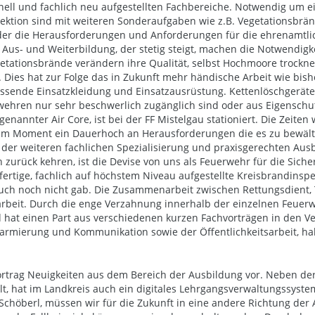
nell und fachlich neu aufgestellten Fachbereiche. Notwendig um e
ektion sind mit weiteren Sonderaufgaben wie z.B. Vegetationsbrä
t in der die Herausforderungen und Anforderungen für die ehrenamtl
Aus- und Weiterbildung, der stetig steigt, machen die Notwendigk
etationsbrände verändern ihre Qualität, selbst Hochmoore trockn
. Dies hat zur Folge das in Zukunft mehr händische Arbeit wie b
assende Einsatzkleidung und Einsatzausrüstung. Kettenlöschgerät
wehren nur sehr beschwerlich zugänglich sind oder aus Eigensch
ogenannter Air Core, ist bei der FF Mistelgau stationiert. Die Zei
 im Moment ein Dauerhoch an Herausforderungen die es zu bewältig
 der weiteren fachlichen Spezialisierung und praxisgerechten Aus
zurück kehren, ist die Devise von uns als Feuerwehr für die Sich
gfertige, fachlich auf höchstem Niveau aufgestellte Kreisbrandins
 auch noch nicht gab. Die Zusammenarbeit zwischen Rettungsdient, 
beit. Durch die enge Verzahnung innerhalb der einzelnen Feuerw
 einen Part aus verschiedenen kurzen Fachvorträgen in den Ver
armierung und Kommunikation sowie der Öffentlichkeitsarbeit, ha
ortrag Neuigkeiten aus dem Bereich der Ausbildung vor. Neben der 
t, hat im Landkreis auch ein digitales Lehrgangsverwaltungssyste
chöberl, müssen wir für die Zukunft in eine andere Richtung der A