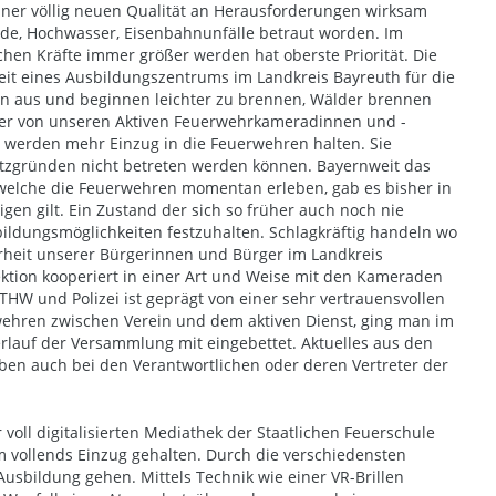
iner völlig neuen Qualität an Herausforderungen wirksam
nde, Hochwasser, Eisenbahnunfälle betraut worden. Im
ichen Kräfte immer größer werden hat oberste Priorität. Die
eit eines Ausbildungszentrums im Landkreis Bayreuth für die
en aus und beginnen leichter zu brennen, Wälder brennen
isher von unseren Aktiven Feuerwehrkameradinnen und -
e werden mehr Einzug in die Feuerwehren halten. Sie
utzgründen nicht betreten werden können. Bayernweit das
ten welche die Feuerwehren momentan erleben, gab es bisher in
en gilt. Ein Zustand der sich so früher auch noch nie
bildungsmöglichkeiten festzuhalten. Schlagkräftig handeln wo
erheit unserer Bürgerinnen und Bürger im Landkreis
pektion kooperiert in einer Art und Weise mit den Kameraden
THW und Polizei ist geprägt von einer sehr vertrauensvollen
ehren zwischen Verein und dem aktiven Dienst, ging man im
lauf der Versammlung mit eingebettet. Aktuelles aus den
ben auch bei den Verantwortlichen oder deren Vertreter der
voll digitalisierten Mediathek der Staatlichen Feuerschule
m vollends Einzug gehalten. Durch die verschiedensten
usbildung gehen. Mittels Technik wie einer VR-Brillen