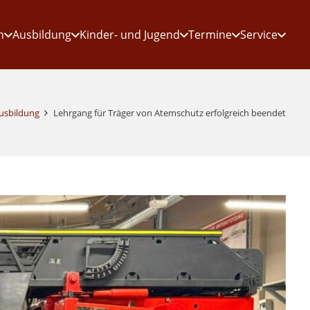
n
Ausbildung
Kinder- und Jugend
Termine
Service
usbildung
Lehrgang für Träger von Atemschutz erfolgreich beendet