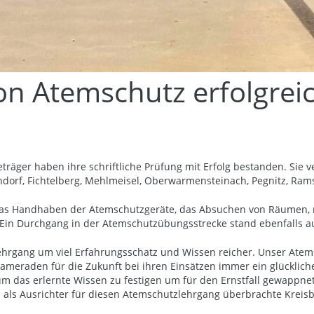
on Atemschutz erfolgrei
äger haben ihre schriftliche Prüfung mit Erfolg bestanden. Sie 
endorf, Fichtelberg, Mehlmeisel, Oberwarmensteinach, Pegnitz, Ra
 Handhaben der Atemschutzgeräte, das Absuchen von Räumen, richt
Ein Durchgang in der Atemschutzübungsstrecke stand ebenfalls 
hrgang um viel Erfahrungsschatz und Wissen reicher. Unser Atem
eraden für die Zukunft bei ihren Einsätzen immer ein glücklich
en um das erlernte Wissen zu festigen um für den Ernstfall gewapp
h als Ausrichter für diesen Atemschutzlehrgang überbrachte Kreis