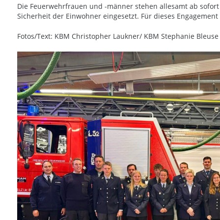
Die Feuerwehrfrauen und -männer stehen allesamt ab sofort 
Sicherheit der Einwohner eingesetzt. Für dieses Engagement
Fotos/Text: KBM Christopher Laukner/ KBM Stephanie Bleuse