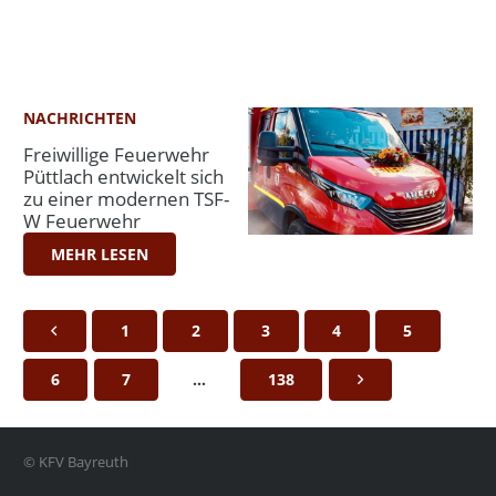
NACHRICHTEN
Freiwillige Feuerwehr
Püttlach entwickelt sich
zu einer modernen TSF-
W Feuerwehr
MEHR LESEN
1
2
3
4
5
6
7
…
138
© KFV Bayreuth