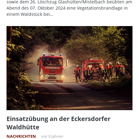
sowie dem 26. Löschzug Glashütten/Mistelbach beübten am
Abend des 07. Oktober 2024 eine Vegetationsbrandlage in
einem Waldstück bei…
Einsatzübung an der Eckersdorfer
Waldhütte
NACHRICHTEN
vor 9 Jahren