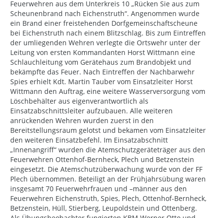
Feuerwehren aus dem Unterkreis 10 „Rücken Sie aus zum
Scheunenbrand nach Eichenstruth“. Angenommen wurde
ein Brand einer freistehenden Dorfgemeinschaftscheune
bei Eichenstruth nach einem Blitzschlag. Bis zum Eintreffen
der umliegenden Wehren verlegte die Ortswehr unter der
Leitung von ersten Kommandanten Horst Wittmann eine
Schlauchleitung vom Gerätehaus zum Brandobjekt und
bekämpfte das Feuer. Nach Eintreffen der Nachbarwehr
Spies erhielt Kdt. Martin Tauber vom Einsatzleiter Horst
Wittmann den Auftrag, eine weitere Wasserversorgung vom
Löschbehälter aus eigenverantwortlich als
Einsatzabschnittsleiter aufzubauen. Alle weiteren
anrückenden Wehren wurden zuerst in den
Bereitstellungsraum gelotst und bekamen vom Einsatzleiter
den weiteren Einsatzbefehl. Im Einsatzabschnitt
„Innenangriff“ wurden die Atemschutzgeräteträger aus den
Feuerwehren Ottenhof-Bernheck, Plech und Betzenstein
eingesetzt. Die Atemschutzüberwachung wurde von der FF
Plech übernommen. Beteiligt an der Frühjahrsübung waren
insgesamt 70 Feuerwehrfrauen und –männer aus den
Feuerwehren Eichenstruth, Spies, Plech, Ottenhof-Bernheck,
Betzenstein, Hüll, Stierberg, Leupoldstein und Ottenberg.
Als Übungsbeobachter fungierten KBM Werner Otto und