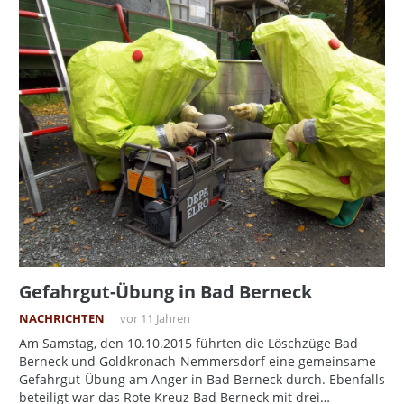
Gefahrgut-Übung in Bad Berneck
NACHRICHTEN
vor 11 Jahren
Am Samstag, den 10.10.2015 führten die Löschzüge Bad
Berneck und Goldkronach-Nemmersdorf eine gemeinsame
Gefahrgut-Übung am Anger in Bad Berneck durch. Ebenfalls
beteiligt war das Rote Kreuz Bad Berneck mit drei…