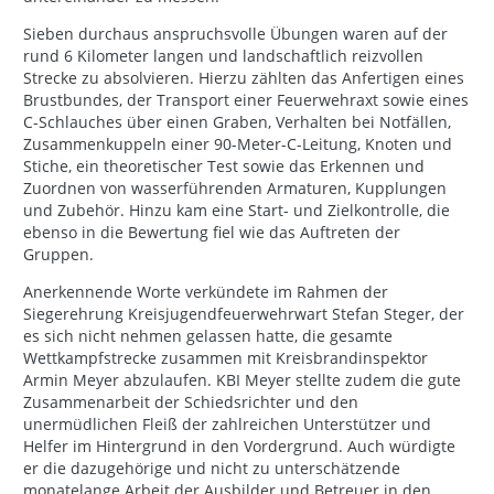
Sieben durchaus anspruchsvolle Übungen waren auf der
rund 6 Kilometer langen und landschaftlich reizvollen
Strecke zu absolvieren. Hierzu zählten das Anfertigen eines
Brustbundes, der Transport einer Feuerwehraxt sowie eines
C-Schlauches über einen Graben, Verhalten bei Notfällen,
Zusammenkuppeln einer 90-Meter-C-Leitung, Knoten und
Stiche, ein theoretischer Test sowie das Erkennen und
Zuordnen von wasserführenden Armaturen, Kupplungen
und Zubehör. Hinzu kam eine Start- und Zielkontrolle, die
ebenso in die Bewertung fiel wie das Auftreten der
Gruppen.
Anerkennende Worte verkündete im Rahmen der
Siegerehrung Kreisjugendfeuerwehrwart Stefan Steger, der
es sich nicht nehmen gelassen hatte, die gesamte
Wettkampfstrecke zusammen mit Kreisbrandinspektor
Armin Meyer abzulaufen. KBI Meyer stellte zudem die gute
Zusammenarbeit der Schiedsrichter und den
unermüdlichen Fleiß der zahlreichen Unterstützer und
Helfer im Hintergrund in den Vordergrund. Auch würdigte
er die dazugehörige und nicht zu unterschätzende
monatelange Arbeit der Ausbilder und Betreuer in den