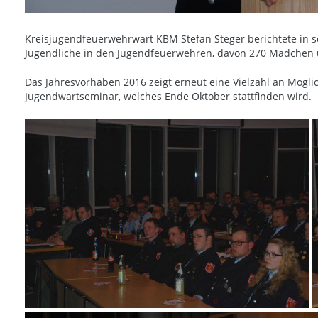
Kreisjugendfeuerwehrwart KBM Stefan Steger berichtete in s
Jugendliche in den Jugendfeuerwehren, davon 270 Mädchen 
Das Jahresvorhaben 2016 zeigt erneut eine Vielzahl an Mögli
Jugendwartseminar, welches Ende Oktober stattfinden wird.