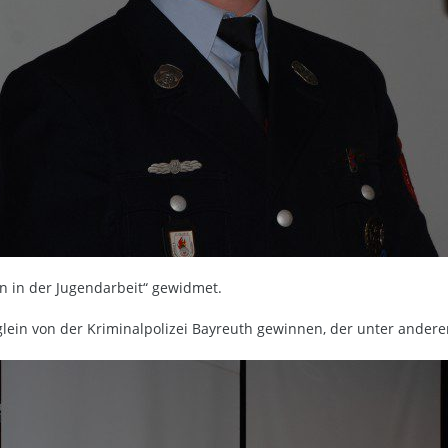
n in der Jugendarbeit“ gewidmet.
ein von der Kriminalpolizei Bayreuth gewinnen, der unter ander