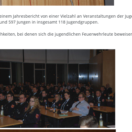
einem Jahresbericht von einer Vielzahl an Veranstaltungen der Ju
und 597 Jungen in insgesamt 118 Jugendgruppen.
chkeiten, bei denen sich die jugendlichen Feuerwehrleute beweisen