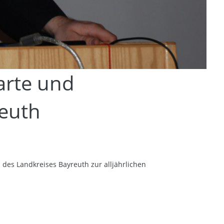
arte und
euth
es Landkreises Bayreuth zur alljährlichen