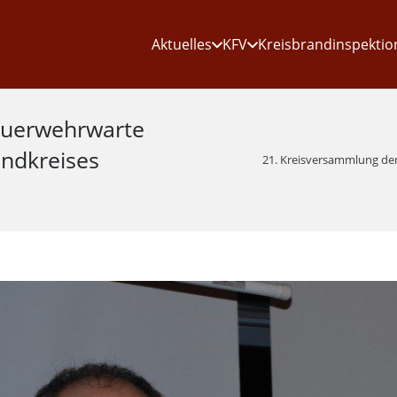
Aktuelles
KFV
Kreisbrandinspektio
euerwehrwarte
ndkreises
21. Kreisversammlung de