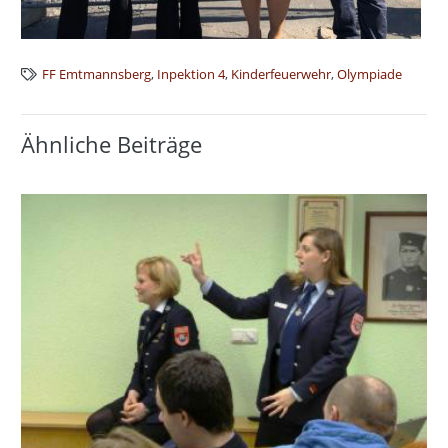
FF Emtmannsberg
,
Inpektion 4
,
Kinderfeuerwehr
,
Olympiade
Ähnliche Beiträge