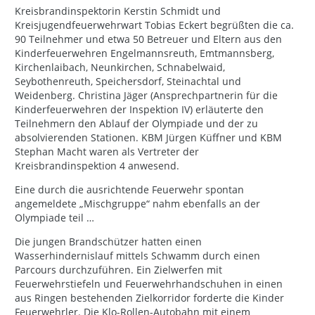
Kreisbrandinspektorin Kerstin Schmidt und
Kreisjugendfeuerwehrwart Tobias Eckert begrüßten die ca.
90 Teilnehmer und etwa 50 Betreuer und Eltern aus den
Kinderfeuerwehren Engelmannsreuth, Emtmannsberg,
Kirchenlaibach, Neunkirchen, Schnabelwaid,
Seybothenreuth, Speichersdorf, Steinachtal und
Weidenberg. Christina Jäger (Ansprechpartnerin für die
Kinderfeuerwehren der Inspektion IV) erläuterte den
Teilnehmern den Ablauf der Olympiade und der zu
absolvierenden Stationen. KBM Jürgen Küffner und KBM
Stephan Macht waren als Vertreter der
Kreisbrandinspektion 4 anwesend.
Eine durch die ausrichtende Feuerwehr spontan
angemeldete „Mischgruppe“ nahm ebenfalls an der
Olympiade teil …
Die jungen Brandschützer hatten einen
Wasserhindernislauf mittels Schwamm durch einen
Parcours durchzuführen. Ein Zielwerfen mit
Feuerwehrstiefeln und Feuerwehrhandschuhen in einen
aus Ringen bestehenden Zielkorridor forderte die Kinder
Feuerwehrler. Die Klo-Rollen-Autobahn mit einem