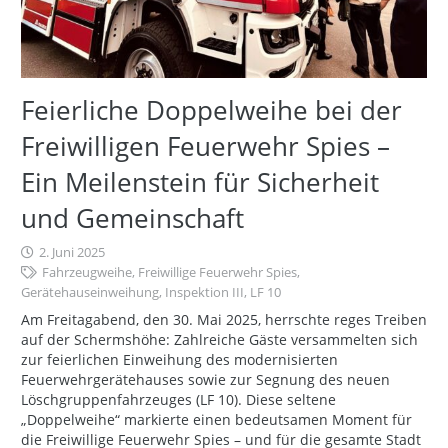
Feierliche Doppelweihe bei der
Freiwilligen Feuerwehr Spies –
Ein Meilenstein für Sicherheit
und Gemeinschaft
2. Juni 2025
Fahrzeugweihe
,
Freiwillige Feuerwehr Spies
,
Gerätehauseinweihung
,
Inspektion III
,
LF 10
Am Freitagabend, den 30. Mai 2025, herrschte reges Treiben
auf der Schermshöhe: Zahlreiche Gäste versammelten sich
zur feierlichen Einweihung des modernisierten
Feuerwehrgerätehauses sowie zur Segnung des neuen
Löschgruppenfahrzeuges (LF 10). Diese seltene
„Doppelweihe“ markierte einen bedeutsamen Moment für
die Freiwillige Feuerwehr Spies – und für die gesamte Stadt