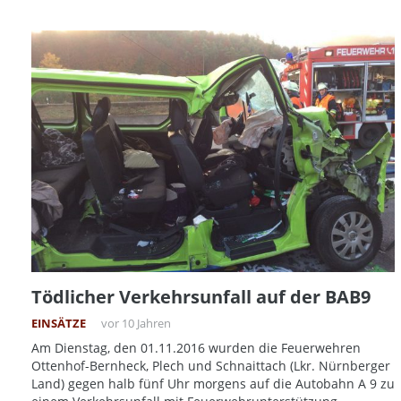
Tödlicher Verkehrsunfall auf der BAB9
EINSÄTZE
vor 10 Jahren
Am Dienstag, den 01.11.2016 wurden die Feuerwehren
Ottenhof-Bernheck, Plech und Schnaittach (Lkr. Nürnberger
Land) gegen halb fünf Uhr morgens auf die Autobahn A 9 zu