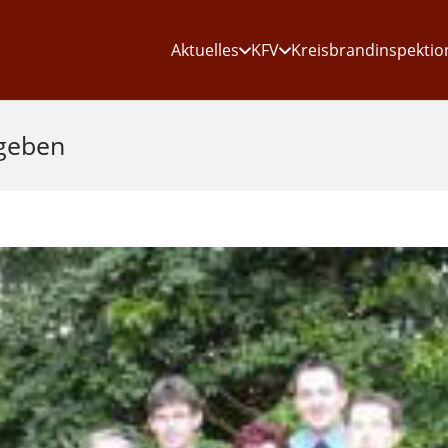
Aktuelles
KFV
Kreisbrandinspektio
rgeben