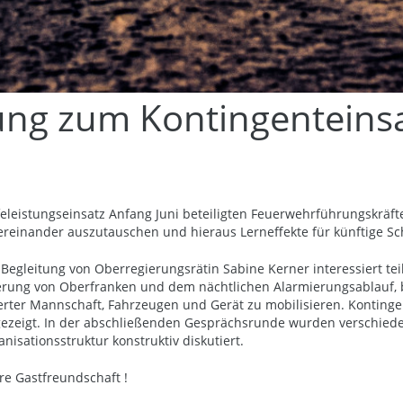
ung zum Kontingenteins
eistungseinsatz Anfang Juni beteiligten Feuerwehrführungskräft
einander auszutauschen und hieraus Lerneffekte für künftige Sc
egleitung von Oberregierungsrätin Sabine Kerner interessiert te
ierung von Oberfranken und dem nächtlichen Alarmierungsablauf, 
vierter Mannschaft, Fahrzeugen und Gerät zu mobilisieren. Konting
gezeigt. In der abschließenden Gesprächsrunde wurden verschiede
isationsstruktur konstruktiv diskutiert.
re Gastfreundschaft !