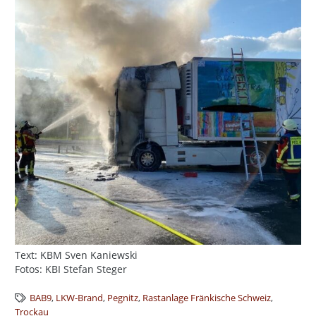
Text: KBM Sven Kaniewski
Fotos: KBI Stefan Steger
BAB9
,
LKW-Brand
,
Pegnitz
,
Rastanlage Fränkische Schweiz
,
Trockau