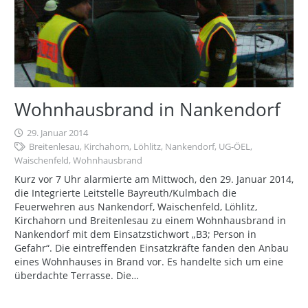
Wohnhausbrand in Nankendorf
29. Januar 2014
Breitenlesau
,
Kirchahorn
,
Löhlitz
,
Nankendorf
,
UG-ÖEL
,
Waischenfeld
,
Wohnhausbrand
Kurz vor 7 Uhr alarmierte am Mittwoch, den 29. Januar 2014,
die Integrierte Leitstelle Bayreuth/Kulmbach die
Feuerwehren aus Nankendorf, Waischenfeld, Löhlitz,
Kirchahorn und Breitenlesau zu einem Wohnhausbrand in
Nankendorf mit dem Einsatzstichwort „B3; Person in
Gefahr“. Die eintreffenden Einsatzkräfte fanden den Anbau
eines Wohnhauses in Brand vor. Es handelte sich um eine
überdachte Terrasse. Die…