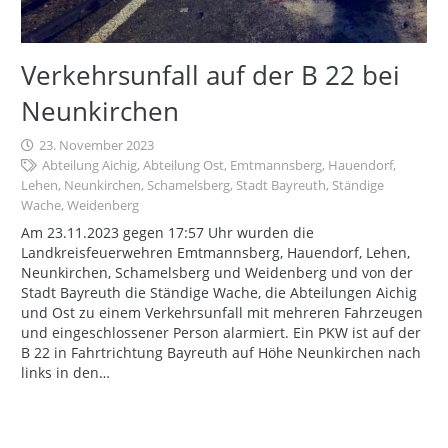
Verkehrsunfall auf der B 22 bei
Neunkirchen
23. November 2023
Abteilung Aichig
,
Abteilung Ost
,
Emtmannsberg
,
Hauendorf
,
Lehen
,
Neunkirchen
,
Schamelsberg
,
Stadt Bayreuth
,
Ständige
Wache
,
Weidenberg
Am 23.11.2023 gegen 17:57 Uhr wurden die
Landkreisfeuerwehren Emtmannsberg, Hauendorf, Lehen,
Neunkirchen, Schamelsberg und Weidenberg und von der
Stadt Bayreuth die Ständige Wache, die Abteilungen Aichig
und Ost zu einem Verkehrsunfall mit mehreren Fahrzeugen
und eingeschlossener Person alarmiert. Ein PKW ist auf der
B 22 in Fahrtrichtung Bayreuth auf Höhe Neunkirchen nach
links in den…