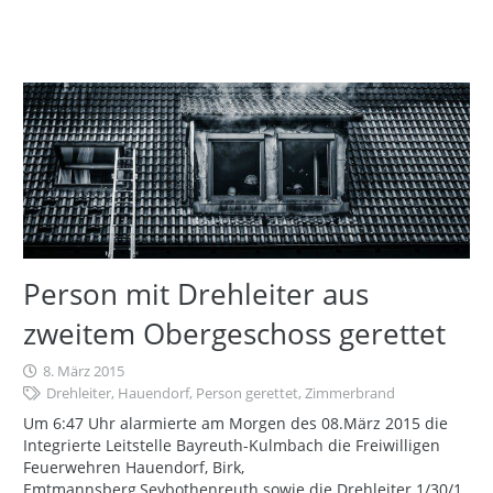
Person mit Drehleiter aus
zweitem Obergeschoss gerettet
8. März 2015
Drehleiter
,
Hauendorf
,
Person gerettet
,
Zimmerbrand
Um 6:47 Uhr alarmierte am Morgen des 08.März 2015 die
Integrierte Leitstelle Bayreuth-Kulmbach die Freiwilligen
Feuerwehren Hauendorf, Birk,
Emtmannsberg,Seybothenreuth sowie die Drehleiter 1/30/1