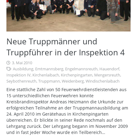
Neue Truppmänner und
Truppführer in der Inspektion 4
3. Mai 2010
Ausbildung
,
Emtmannsberg
,
Engelmannsreuth
,
Hauendorf
,
Inspektion IV
,
Kirchenlaibach
,
Kirchenpingarten
,
Mengersreuth
,
Seybothenreuth
,
Truppmann
,
Weidenberg
,
Windischenlaibach
Eine stattliche Zahl von 50 Feuerwehrdienstleistenden aus
15 unterschiedlichen Feuerwehren konnte
Kreisbrandinspektor Andreas Heizmann die Urkunde zur
erfolgreichen Teilnahme an der Truppmannausbildung am
24. April 2010 im Gerätehaus in Kirchenpingarten
überreichen. Er blickte in seiner Rede nochmals auf den
Lehrgang zurück. Der Lehrgang begann im November 2009
und in fast jeder Woche wurde ein Teilbereich…