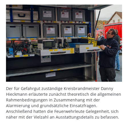
Der für Gefahrgut zuständige Kreisbrandmeister Danny
Hieckmann erläuterte zunächst theoretisch die allgemeinen
Rahmenbedingungen in Zusammenhang mit der
Alarmierung und grundsätzliche Einsatzfragen.
Anschließend hatten die Feuerwehrleute Gelegenheit, sich
näher mit der Vielzahl an Ausstattungsdetails zu befassen.