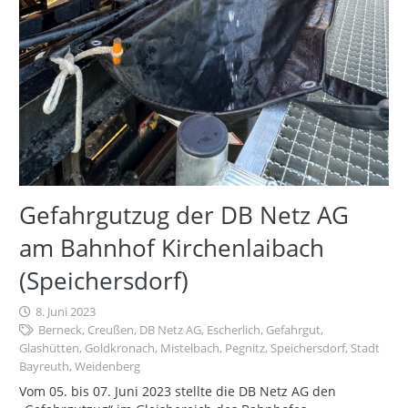
Gefahrgutzug der DB Netz AG
am Bahnhof Kirchenlaibach
(Speichersdorf)
8. Juni 2023
Berneck
,
Creußen
,
DB Netz AG
,
Escherlich
,
Gefahrgut
,
Glashütten
,
Goldkronach
,
Mistelbach
,
Pegnitz
,
Speichersdorf
,
Stadt
Bayreuth
,
Weidenberg
Vom 05. bis 07. Juni 2023 stellte die DB Netz AG den