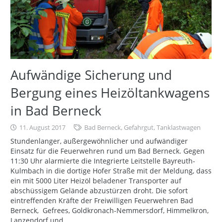
Aufwändige Sicherung und
Bergung eines Heizöltankwagens
in Bad Berneck
11. August 2017
Bad Berneck
,
Gefahrgut
,
Tanklastwagen
Stundenlanger, außergewöhnlicher und aufwändiger
Einsatz für die Feuerwehren rund um Bad Berneck. Gegen
11:30 Uhr alarmierte die Integrierte Leitstelle Bayreuth-
Kulmbach in die dortige Hofer Straße mit der Meldung, dass
ein mit 5000 Liter Heizöl beladener Transporter auf
abschüssigem Gelände abzustürzen droht. Die sofort
eintreffenden Kräfte der Freiwilligen Feuerwehren Bad
Berneck, Gefrees, Goldkronach-Nemmersdorf, Himmelkron,
Lanzendorf und…