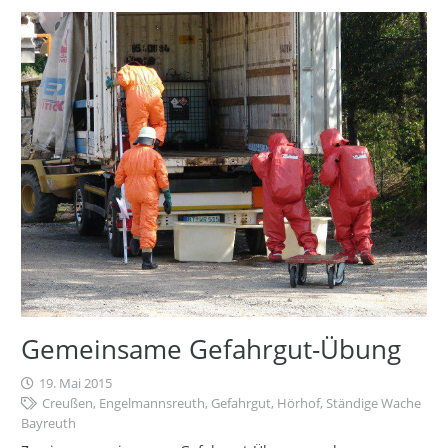
Gemeinsame Gefahrgut-Übung
19. Mai 2015
Creußen
,
Engelmannsreuth
,
Gefahrgut
,
Hörhof
,
Ständige Wache
Bayreuth