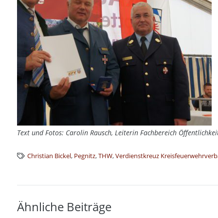
Text und Fotos: Carolin Rausch, Leiterin Fachbereich Öffentlichkei
Christian Bickel
,
Pegnitz
,
THW
,
Verdienstkreuz Kreisfeuerwehrver
Ähnliche Beiträge