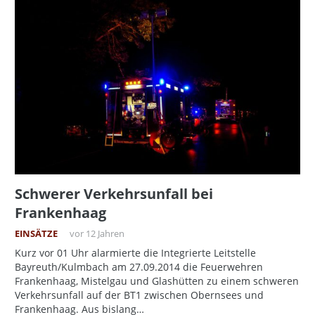
Schwerer Verkehrsunfall bei
Frankenhaag
EINSÄTZE
vor 12 Jahren
Kurz vor 01 Uhr alarmierte die Integrierte Leitstelle
Bayreuth/Kulmbach am 27.09.2014 die Feuerwehren
Frankenhaag, Mistelgau und Glashütten zu einem schweren
Verkehrsunfall auf der BT1 zwischen Obernsees und
Frankenhaag. Aus bislang…