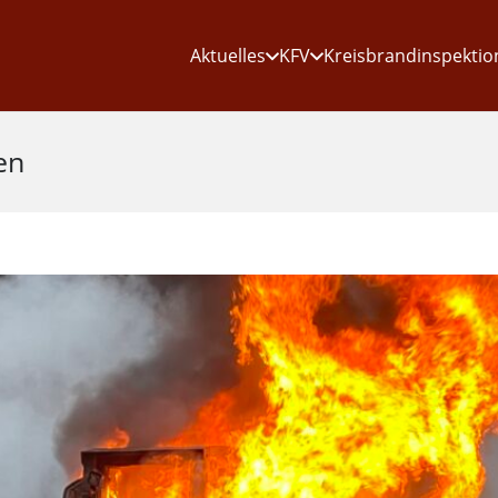
Aktuelles
KFV
Kreisbrandinspektio
en