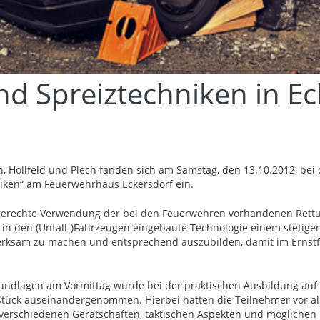
d Spreiztechniken in Ec
n, Hollfeld und Plech fanden sich am Samstag, den 13.10.2012, be
iken“ am Feuerwehrhaus Eckersdorf ein.
isgerechte Verwendung der bei den Feuerwehren vorhandenen Rettun
ie in den (Unfall-)Fahrzeugen eingebaute Technologie einem stetigen 
sam zu machen und entsprechend auszubilden, damit im Ernstfall 
rundlagen am Vormittag wurde bei der praktischen Ausbildung au
Stück auseinandergenommen. Hierbei hatten die Teilnehmer vor al
 verschiedenen Gerätschaften, taktischen Aspekten und möglichen