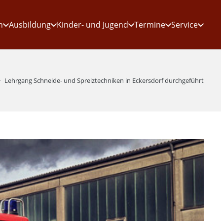
n
Ausbildung
Kinder- und Jugend
Termine
Service
Lehrgang Schneide- und Spreiztechniken in Eckersdorf durchgeführt