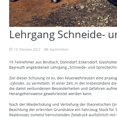
Lehrgang Schneide- un
13. Oktober 2012
Nachrichten
19 Teilnehmer aus Bindlach, Donndorf, Eckersdorf, Glashütte
Bayreuth angebotenen Lehrgang „Schneide- und Spreiztechn
Ziel dieser Schulung ist es, den Feuerwehrleuten eine prax
-zylinder, zu vermitteln. In einer Zeit, in der insbesondere d
die damit verbundenen Besonderheiten und Gefahren aufmerk
Herangehensweise gewährleistet werden kann.
Nach der Wiederholung und Vertiefung der theoretischen G
Beachtung der erlernten Grundsätze ein Fahrzeug Stück für 
Realeinsatz zumeist herrschenden Zeitdruck ausführlich mit