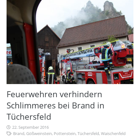
Feuerwehren verhindern
Schlimmeres bei Brand in
Tüchersfeld
22. September 2016
Brand
,
Gößweinstein
,
Pottenstein
,
Tüchersfeld
,
Waischenfeld