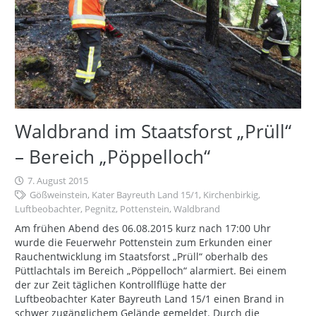
Waldbrand im Staatsforst „Prüll“
– Bereich „Pöppelloch“
7. August 2015
Gößweinstein
,
Kater Bayreuth Land 15/1
,
Kirchenbirkig
,
Luftbeobachter
,
Pegnitz
,
Pottenstein
,
Waldbrand
Am frühen Abend des 06.08.2015 kurz nach 17:00 Uhr
wurde die Feuerwehr Pottenstein zum Erkunden einer
Rauchentwicklung im Staatsforst „Prüll“ oberhalb des
Püttlachtals im Bereich „Pöppelloch“ alarmiert. Bei einem
der zur Zeit täglichen Kontrollflüge hatte der
Luftbeobachter Kater Bayreuth Land 15/1 einen Brand in
schwer zugänglichem Gelände gemeldet. Durch die