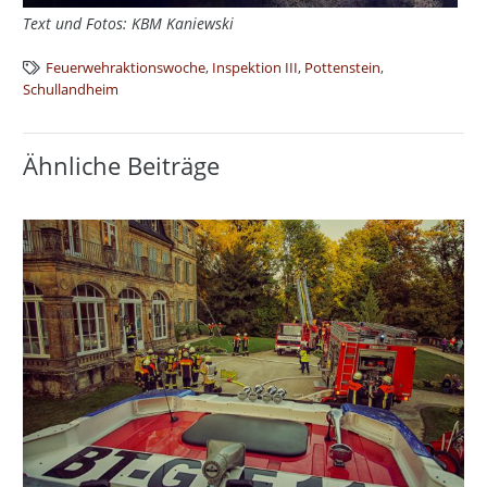
Text und Fotos: KBM Kaniewski
Feuerwehraktionswoche
,
Inspektion III
,
Pottenstein
,
Schullandheim
Ähnliche Beiträge