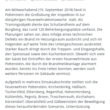
Am Mittwochabend (19. September 2018) fand in
Pottenstein die Großübung der Inspektion III zur
diesjährigen Feuerwehraktionswoche statt. Als
Trainingsobjekt diente das Schullandheim auf dem
Burgberg, das rund 120 Beherbergungsplätze umfasst. Die
Planungen sahen vor, dass infolge eines technischen
Defekts ein Brand im Heizungsraum ausbricht und sich im
Folgenden auf weite Teile des Untergeschosses ausbreitet.
Starker Rauch dringt durch die Treppen- und Eingangshalle,
den Speisesaal sowie den Küchenbereich. Obwohl sich viele
der Gäste bei Eintreffen der ersten Feuerwehrleute aus
Pottenstein, die durch die Brandmeldeanlage alarmiert
wurden, bereits ins Freie retten konnten, werden noch
weitere Personen im Gebäude vermisst.
Aufgeteilt in mehrere Einsatzabschnitte stellten sich die
Feuerwehren Pottenstein, Kirchenbirkig, Haßlach,
Tüchersfeld, Elbersberg, Regenthal, Hohenmirsberg,
Kühlenfels, Pegnitz, Bronn, Troschenreuth, Kirchahorn,
Körzendorf, Oberailsfeld und Gößweinstein der Bewältigung
dieses herausfordernden Szenarios. Unterstützung