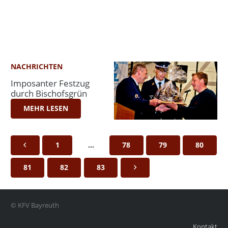
NACHRICHTEN
Imposanter Festzug
durch Bischofsgrün
MEHR LESEN
1
…
78
79
80
81
82
83
© KFV Bayreuth
Kontakt