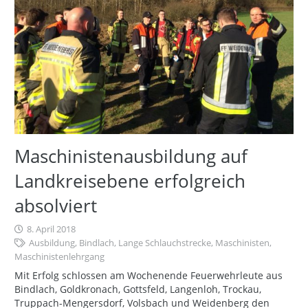
Maschinistenausbildung auf
Landkreisebene erfolgreich
absolviert
8. April 2018
Ausbildung
,
Bindlach
,
Lange Schlauchstrecke
,
Maschinisten
,
Maschinistenlehrgang
Mit Erfolg schlossen am Wochenende Feuerwehrleute aus
Bindlach, Goldkronach, Gottsfeld, Langenloh, Trockau,
Truppach-Mengersdorf, Volsbach und Weidenberg den