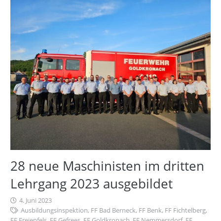
28 neue Maschinisten im dritten
Lehrgang 2023 ausgebildet
4. Juni 2023
Ausbildungsinspektion
,
FF Bad Berneck
,
FF Benk
,
FF Fichtelberg
,
FF Freienfels
,
FF Gefrees
,
FF Goldkronach
,
FF Nemmersdorf
,
FF