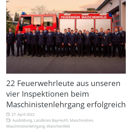
22 Feuerwehrleute aus unseren
vier Inspektionen beim
Maschinistenlehrgang erfolgreich
27. April 2022
Ausbildung
,
Landkreis Bayreuth
,
Maschinisten
,
Maschinistenlehrgang
,
Waischenfeld