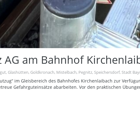
 AG am Bahnhof Kirchenlaib
gut
,
Glashütten
,
Goldkronach
,
Mistelbach
,
Pegnitz
,
Speichersdorf
,
Stadt Bay
rgutzug“ im Gleisbereich des Bahnhofes Kirchenlaibach zur Verfüg
getreue Gefahrguteinsätze abarbeiten. Vor den praktischen Übunge