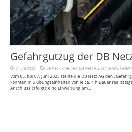
Gefahrgutzug der DB Netz
8. Juni 2023
Berneck
,
Creußen
,
DB Netz AG
,
Escherlich
,
Gefahr
Vom 05. bis 07. Juni 2023 stellte die DB Netz AG den „Gefah
konnten in 5 Übungseinheiten von je ca. 4 h Dauer realitäts
Anschluss erfolgte eine Einweisung am…