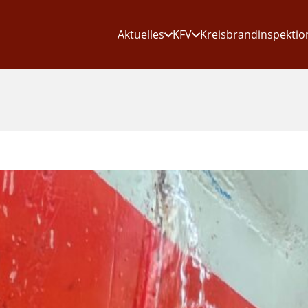
Aktuelles
KFV
Kreisbrandinspektio